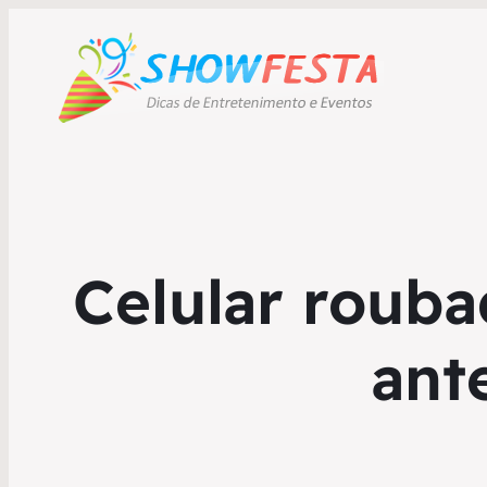
Celular roub
ant