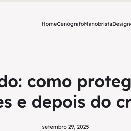
Home
Cenógrafo
Manobrista
Designe
ado: como proteg
es e depois do c
setembro 29, 2025