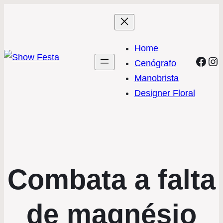
Home
Face
In
Cenógrafo
Manobrista
Designer Floral
Combata a falta
de magnésio