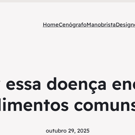
Home
Cenógrafo
Manobrista
Designe
 essa doença e
limentos comun
outubro 29, 2025