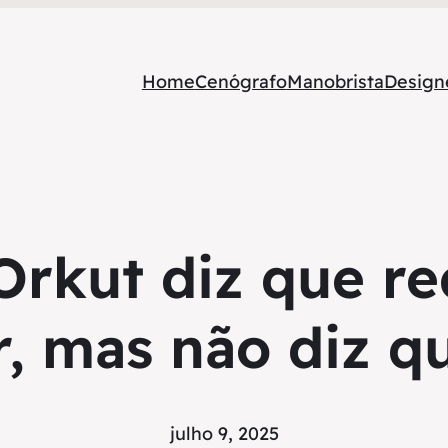
Home
Cenógrafo
Manobrista
Designe
Orkut diz que red
r, mas não diz 
julho 9, 2025