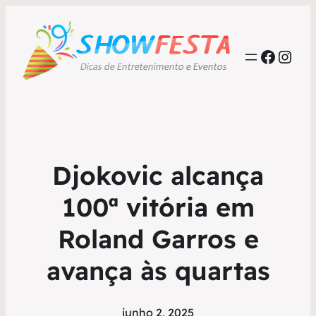
Faceb
Inst
Djokovic alcança
100ª vitória em
Roland Garros e
avança às quartas
junho 2, 2025