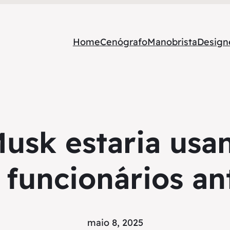
Home
Cenógrafo
Manobrista
Designe
sk estaria usa
 funcionários a
maio 8, 2025