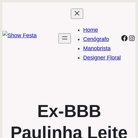
Home
Face
In
Cenógrafo
Manobrista
Designer Floral
Ex-BBB
Paulinha Leite