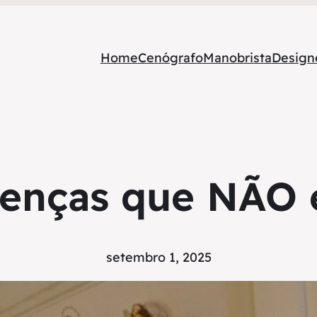
Home
Cenógrafo
Manobrista
Designe
crenças que NÃO e
setembro 1, 2025