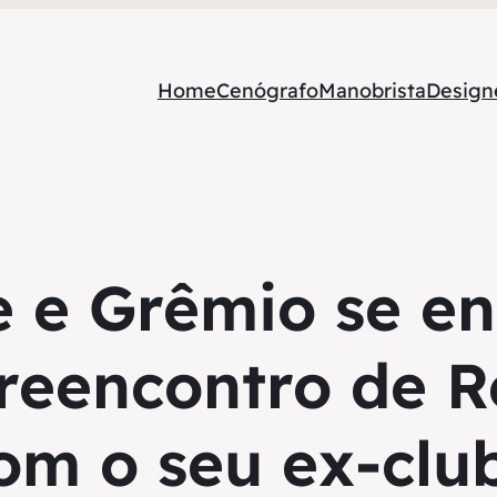
Home
Cenógrafo
Manobrista
Designe
 e Grêmio se e
reencontro de 
om o seu ex-clu