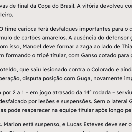
avas de final da Copa do Brasil. A vitória devolveu 
eiro.
O time carioca terá desfalques importantes para o d
lo de cartões amarelos. A ausência do defensor 
 Com isso, Manoel deve formar a zaga ao lado de Th
vêm formando o tripé titular, com Ganso cotado para
teldo, que saiu lesionado contra o Colorado e ain
cuperação, disputa posição com Guga, novamente imp
za por 2 a 1 – em jogo atrasado da 14ª rodada – serv
sfalcado por lesões e suspensões. Sem o lateral G
s pode reaparecer na equipe titular após longo pe
 Marlon está suspenso, e Lucas Esteves deve ser o 