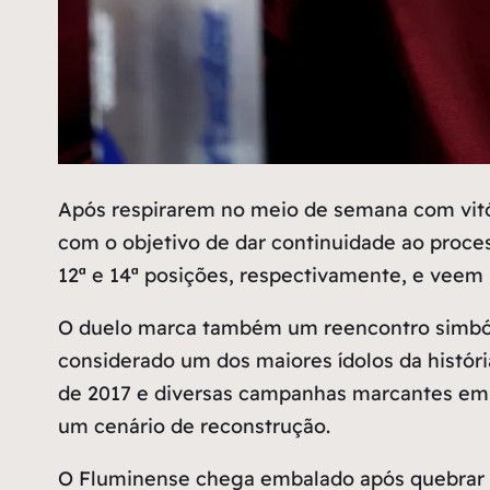
A
pós respirarem no meio de semana com vitó
com o objetivo de dar continuidade ao proc
12ª e 14ª posições, respectivamente, e veem 
O duelo marca também um reencontro simbóli
considerado um dos maiores ídolos da história
de 2017 e diversas campanhas marcantes em â
um cenário de reconstrução.
O Fluminense chega embalado após quebrar u