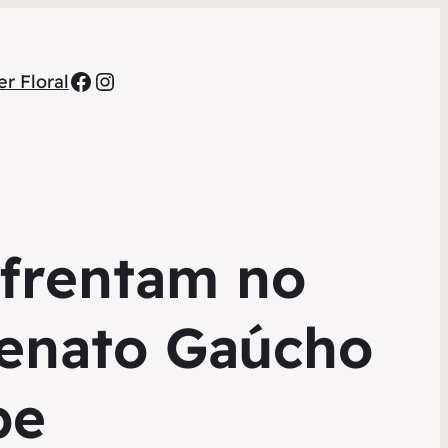
Facebook
Instagram
r Floral
nfrentam no
Renato Gaúcho
be