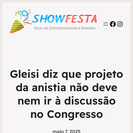
Faceb
Inst
Gleisi diz que projeto
da anistia não deve
nem ir à discussão
no Congresso
maio 7, 2025