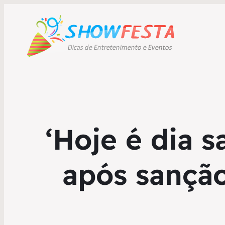
‘Hoje é dia s
após sançã