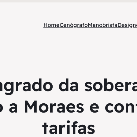
Home
Cenógrafo
Manobrista
Designe
agrado da sobera
o a Moraes e con
tarifas