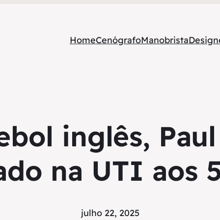
Home
Cenógrafo
Manobrista
Designe
ebol inglês, Pau
ado na UTI aos 
julho 22, 2025