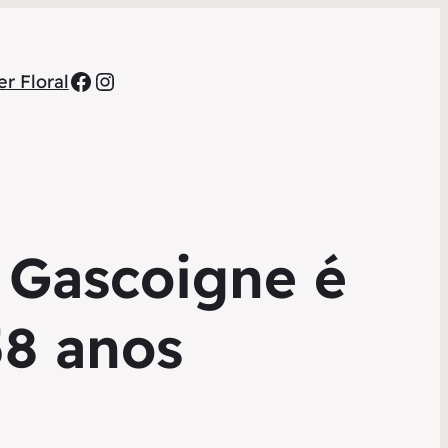
Facebook
Instagram
r Floral
l Gascoigne é
58 anos