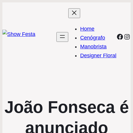
Home
Face
In
Cenógrafo
Manobrista
Designer Floral
João Fonseca é
anunciado