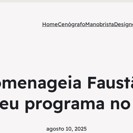
Home
Cenógrafo
Manobrista
Designe
omenageia Faust
seu programa no
agosto 10, 2025