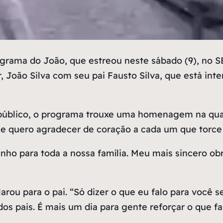
a do João, que estreou neste sábado (9), no SBT,
r, João Silva com seu pai Fausto Silva, que está in
a público, o programa trouxe uma homenagem na qua
e quero agradecer de coração a cada um que torce
ho para toda a nossa família. Meu mais sincero obr
larou para o pai. “Só dizer o que eu falo para você
 dos pais. É mais um dia para gente reforçar o que fal