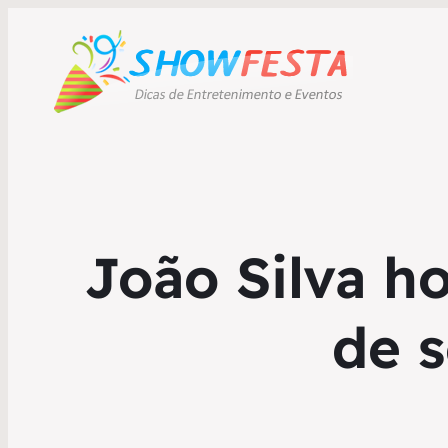
João Silva h
de 