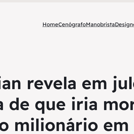
Home
Cenógrafo
Manobrista
Designe
an revela em j
a de que iria mo
o milionário em 