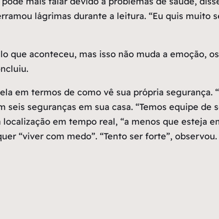
de mais falar devido a problemas de saúde, disse 
erramou lágrimas durante a leitura. “Eu quis muito
 pelo que aconteceu, mas isso não muda a emoção, 
ncluiu.
 ela em termos de como vê sua própria segurança.
em seis seguranças em sua casa. “Temos equipe de 
a localização em tempo real, “a menos que esteja e
quer “viver com medo”. “Tento ser forte”, observou