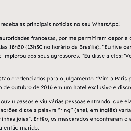
receba as principais notícias no seu WhatsApp!
autoridades francesas, por me permitirem depor e c
s 18h30 (13h30 no horário de Brasília). “Eu tive cer
 implorou aos seus agressores. “Eu disse a eles: ‘V
estão credenciados para o julgamento. “Vim a Paris
o de outubro de 2016 em um hotel exclusivo e discre
uviu passos e viu várias pessoas entrando, que ela
drões disse a palavra “ring” (anel, em inglês) vári
s minhas joias”. Então, os mascarados encontraram o
u então marido.