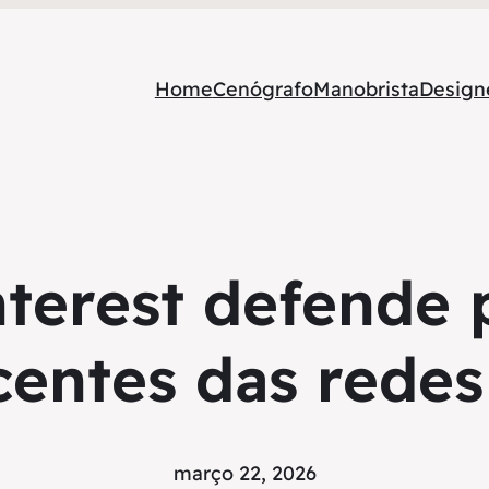
Home
Cenógrafo
Manobrista
Designe
nterest defende 
centes das redes 
março 22, 2026