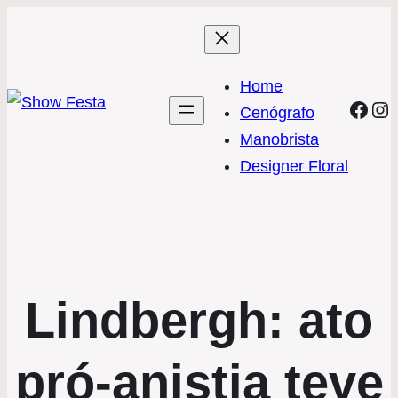
Home
Face
In
Cenógrafo
Manobrista
Designer Floral
Lindbergh: ato
pró-anistia teve