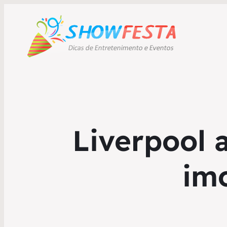
Liverpool 
imo