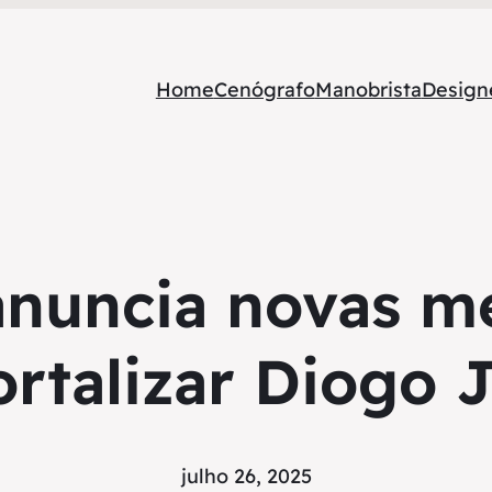
Home
Cenógrafo
Manobrista
Designe
anuncia novas m
rtalizar Diogo 
julho 26, 2025