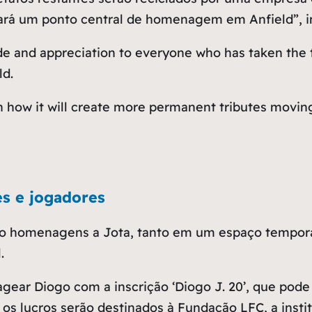
ará um ponto central de homenagem em Anfield”, i
de and appreciation to everyone who has taken the t
ld.
on how it will create more permanent tributes movin
es e jogadores
do homenagens a Jota, tanto em um espaço tempor
.
ar Diogo com a inscrição ‘Diogo J. 20’, que pode 
os os lucros serão destinados à Fundação LFC, a insti