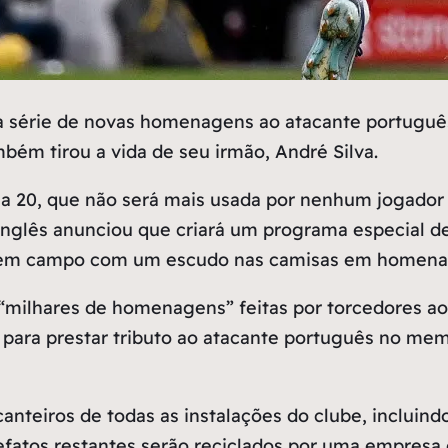
a série de novas homenagens ao atacante português
mbém tirou a vida de seu irmão, André Silva.
a 20, que não será mais usada por nenhum jogador
 inglês anunciou que criará um programa especial d
ar em campo com um escudo nas camisas em homena
 “milhares de homenagens” feitas por torcedores ao
d para prestar tributo ao atacante português no m
teiros de todas as instalações do clube, incluind
atos restantes serão reciclados por uma empresa e