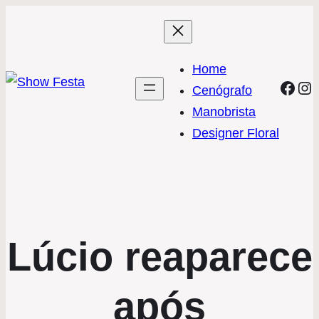
Home
Face
In
Cenógrafo
Manobrista
Designer Floral
Lúcio reaparece
após