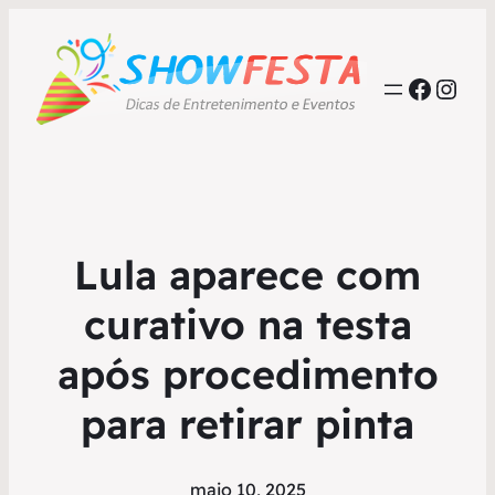
Faceb
Inst
Lula aparece com
curativo na testa
após procedimento
para retirar pinta
maio 10, 2025