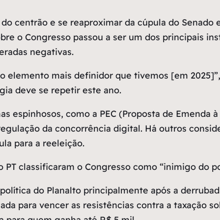
 do centrão e se reaproximar da cúpula do Senado 
re o Congresso passou a ser um dos principais ins
deradas negativas.
 o elemento mais definidor que tivemos [em 2025]”,
ia deve se repetir este ano.
s espinhosos, como a PEC (Proposta de Emenda à C
a regulação da concorrência digital. Há outros cons
la para a reeleição.
 PT classificaram o Congresso como “inimigo do po
a política do Planalto principalmente após a derru
ada para vencer as resistências contra a taxação s
 para quem ganha até R$ 5 mil.