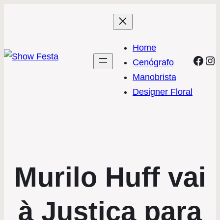
Home
Face
In
Cenógrafo
Manobrista
Designer Floral
Murilo Huff vai
à Justiça para