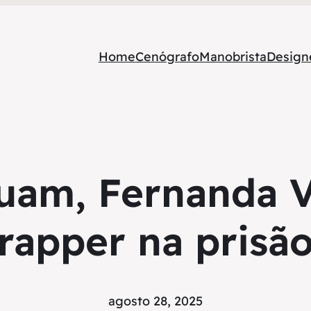
Home
Cenógrafo
Manobrista
Designe
uam, Fernanda Va
rapper na prisã
agosto 28, 2025