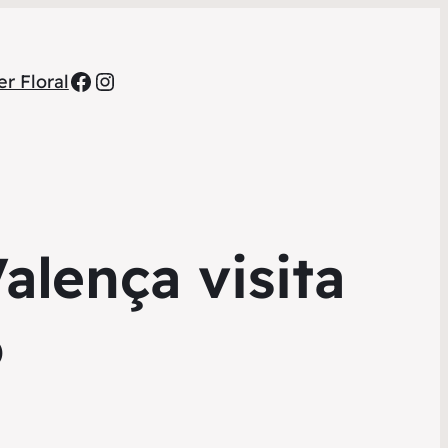
Facebook
Instagram
r Floral
lença visita
o