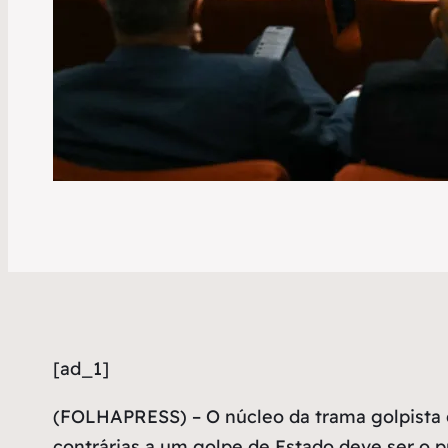
[ad_1]
(
FOLHAPRESS) – O núcleo da trama golpista d
contrárias a um golpe de Estado deve ser o 