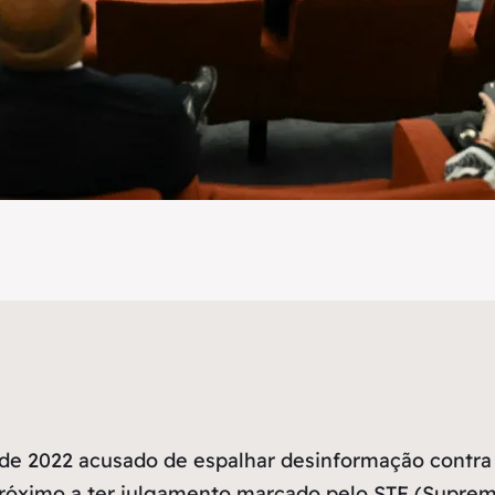
e 2022 acusado de espalhar desinformação contra a
próximo a ter julgamento marcado pelo STF (Supremo