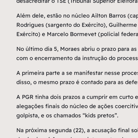
desacreditar o TSE (Tribunal Superior Eleitor
Além dele, estão no núcleo Ailton Barros (ca
Rodrigues (sargento do Exército), Guilherme
Exército) e Marcelo Bormevet (policial federa
No último dia 5, Moraes abriu o prazo para a
com o encerramento da instrução do process
A primeira parte a se manifestar nesse proce
disso, o mesmo prazo é contado para as defes
A PGR tinha dois prazos a cumprir em curto e
alegações finais do núcleo de ações coercitiv
golpista, e os chamados “kids pretos”.
Na próxima segunda (22), a acusação final s