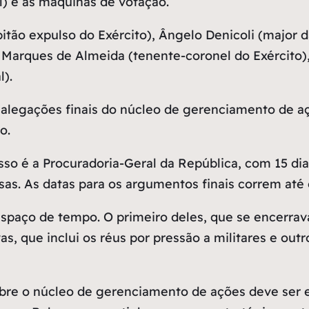
al) e as máquinas de votação.
pitão expulso do Exército), Ângelo Denicoli (major 
 Marques de Almeida (tenente-coronel do Exército),
l).
s alegações finais do núcleo de gerenciamento de aç
o.
sso é a Procuradoria-Geral da República, com 15 di
as. As datas para os argumentos finais correm até o
spaço de tempo. O primeiro deles, que se encerrava 
as, que inclui os réus por pressão a militares e out
obre o núcleo de gerenciamento de ações deve ser e