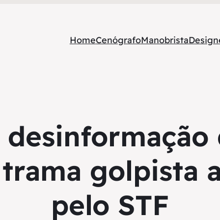
Home
Cenógrafo
Manobrista
Designe
 desinformação 
trama golpista a
pelo STF