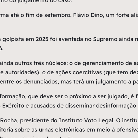
nto do julgamento do caso.
rma até o fim de setembro. Flávio Dino, um forte a
 golpista em 2025 foi aventada no Supremo ainda no 
6.
inda outros três núcleos: o de gerenciamento de a
 autoridades), o de ações coercitivas (que tem dez
entre os denunciados, mas terá um julgamento a pa
formação, que deve ser o próximo a ser julgado, é
do Exército e acusados de disseminar desinformação 
ocha, presidente do Instituto Voto Legal. O institu
oria sobre as urnas eletrônicas em meio à ofensiva