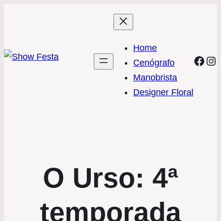
Home
Face
In
Cenógrafo
Manobrista
Designer Floral
O Urso: 4ª
temporada