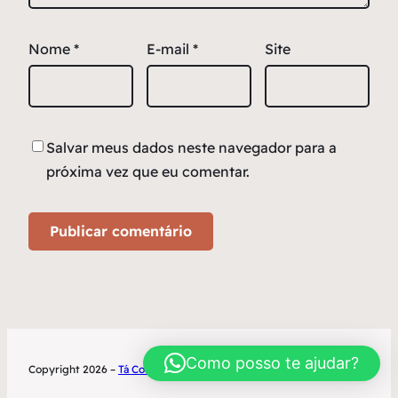
Nome
*
E-mail
*
Site
Salvar meus dados neste navegador para a
próxima vez que eu comentar.
Como posso te ajudar?
Copyright 2026 –
Tá Contratado
Desenvolvimento World Office