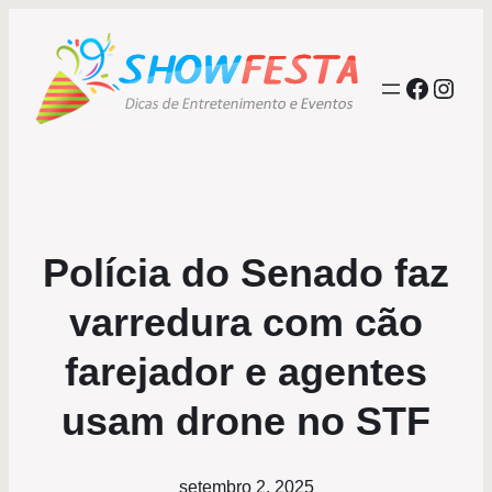
Facebo
Inst
Polícia do Senado faz
varredura com cão
farejador e agentes
usam drone no STF
setembro 2, 2025