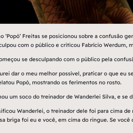
Popó’ Freitas se posicionou sobre a confusão gene
sculpou com o público e criticou Fabrício Werdum,
começou se desculpando com o público pela confusã
urei dar o meu melhor possível, praticar o que eu s
relatou Popó, mostrando os ferimentos no rosto.
ou um soco do treinador de Wanderlei Silva, e se d
sificou Wanderlei, o treinador dele foi para cima d
sa briga foi eu e você, em cima do ringue. Se você 