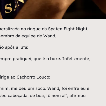
ralizada no ringue da Spaten Fight Night,
 membro da equipe de Wand.
o após a luta:
empre pratiquei, que é o boxe. Infelizmente,
irige ao Cachorro Louco:
e mim, me deu um soco. Wand, foi entre eu e
deu cabeçada, de boa, tô nem aí”, afirmou