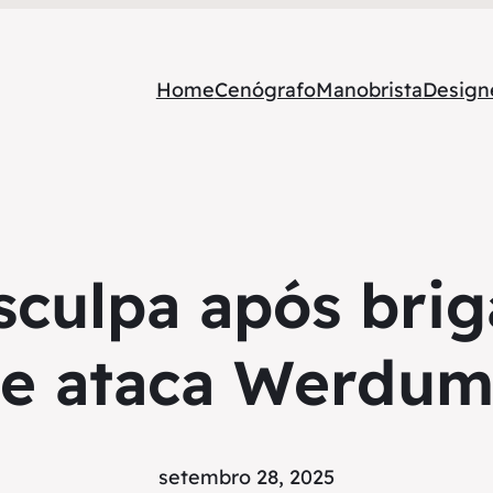
Home
Cenógrafo
Manobrista
Designe
culpa após brig
e ataca Werdu
setembro 28, 2025