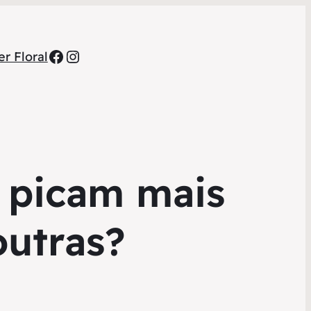
Facebook
Instagram
r Floral
 picam mais
outras?