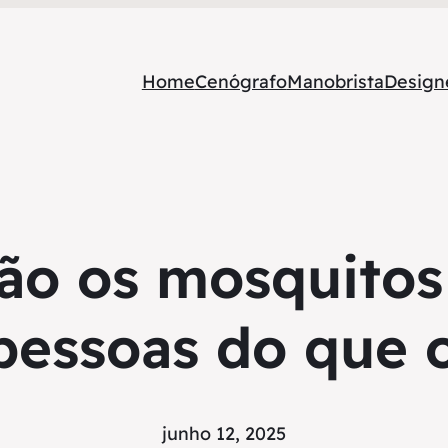
Home
Cenógrafo
Manobrista
Designe
zão os mosquitos
essoas do que 
junho 12, 2025