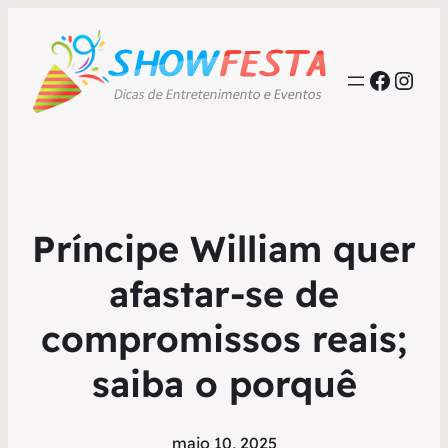
Faceb
Inst
Príncipe William quer
afastar-se de
compromissos reais;
saiba o porquê
maio 10, 2025