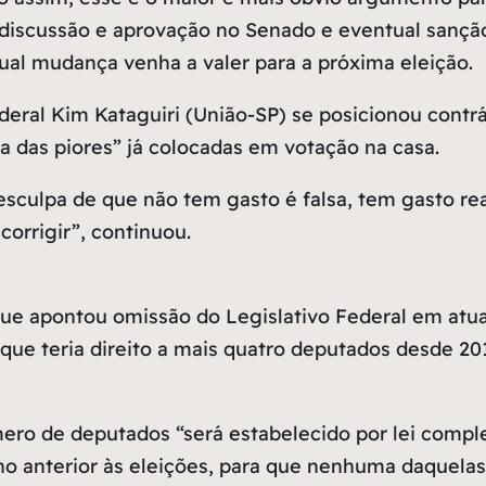
discussão e aprovação no Senado e eventual sanção 
tual mudança venha a valer para a próxima eleição.
ederal Kim Kataguiri (União-SP) se posicionou cont
a das piores” já colocadas em votação na casa.
esculpa de que não tem gasto é falsa, tem gasto rea
corrigir”, continuou.
ue apontou omissão do Legislativo Federal em atu
e teria direito a mais quatro deputados desde 201
mero de deputados “será estabelecido por lei comp
no anterior às eleições, para que nenhuma daquela