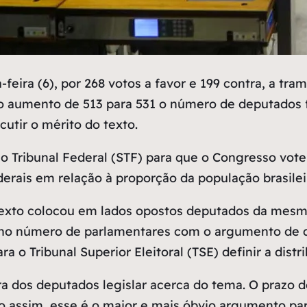
ira (6), por 268 votos a favor e 199 contra, a tram
 aumento de 513 para 531 o número de deputados f
utir o mérito do texto.
 Tribunal Federal (STF) para que o Congresso vote 
ederais em relação à proporção da população brasil
texto colocou em lados opostos deputados da mesm
 no número de parlamentares com o argumento de 
 o Tribunal Superior Eleitoral (TSE) definir a dist
a dos deputados legislar acerca do tema. O prazo
do assim, esse é o maior e mais óbvio argumento pa