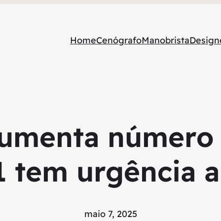
Home
Cenógrafo
Manobrista
Designe
aumenta número
1 tem urgência 
maio 7, 2025