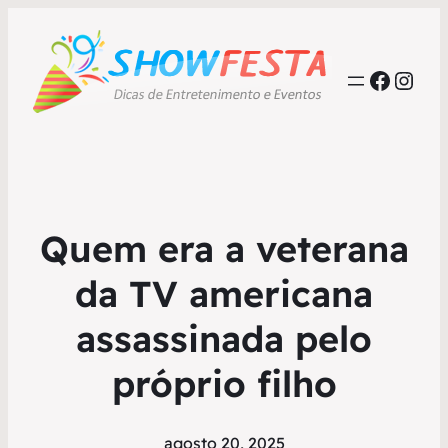
Faceb
Inst
Quem era a veterana
da TV americana
assassinada pelo
próprio filho
agosto 20, 2025