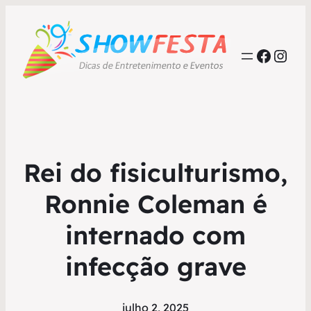
Faceb
Inst
Rei do fisiculturismo,
Ronnie Coleman é
internado com
infecção grave
julho 2, 2025