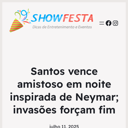
Faceb
Inst
Santos vence
amistoso em noite
inspirada de Neymar;
invasões forçam fim
julho 11, 2025