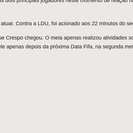
us dois principais jogadores neste momento de reação 
 atuar. Contra a LDU, foi acionado aos 22 minutos do 
e Crespo chegou. O meia apenas realizou atividades so
 ele apenas depois da próxima Data Fifa, na segunda me