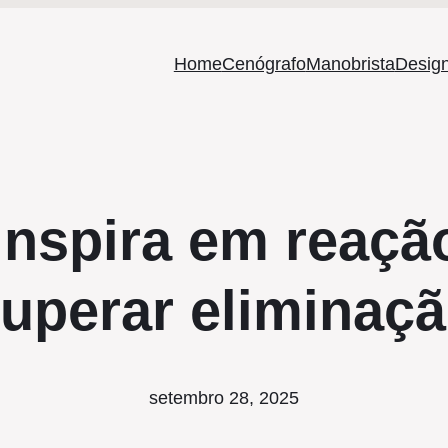
Home
Cenógrafo
Manobrista
Design
inspira em reação
uperar eliminaç
setembro 28, 2025