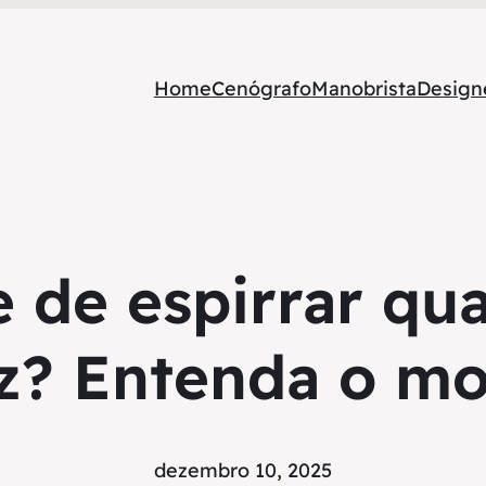
Home
Cenógrafo
Manobrista
Designe
 de espirrar qu
uz? Entenda o mo
dezembro 10, 2025