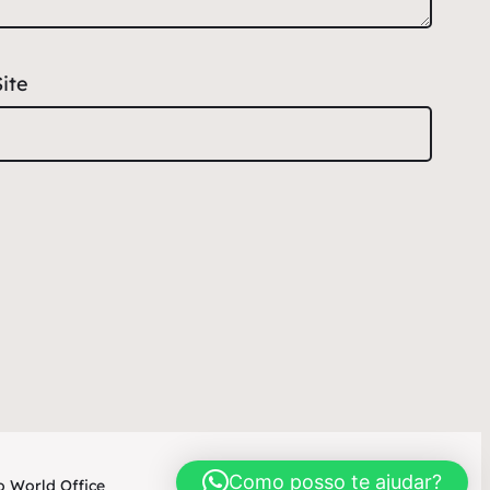
Site
Como posso te ajudar?
 World Office