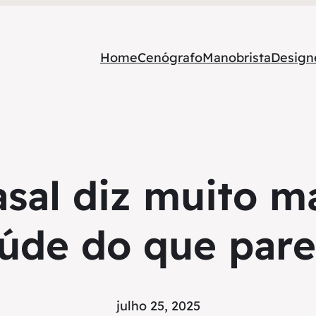
Home
Cenógrafo
Manobrista
Designe
sal diz muito ma
úde do que par
julho 25, 2025