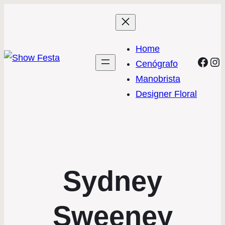
Home
Face
In
Cenógrafo
Manobrista
Designer Floral
Sydney
Sweeney