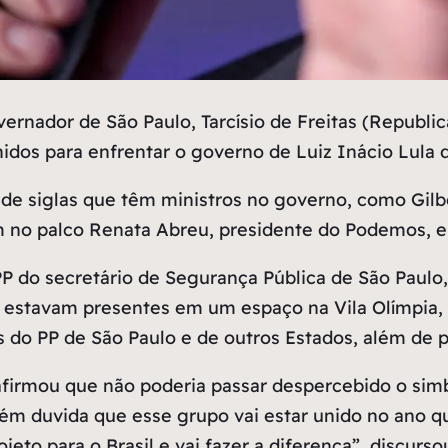
ernador de São Paulo, Tarcísio de Freitas (Republica
nidos para enfrentar o governo de Luiz Inácio Lula d
s de siglas que têm ministros no governo, como Gil
m no palco Renata Abreu, presidente do Podemos, e
PP do secretário de Segurança Pública de São Paulo,
estavam presentes em um espaço na Vila Olímpia, n
 do PP de São Paulo e de outros Estados, além de p
 afirmou que não poderia passar despercebido o sim
m duvida que esse grupo vai estar unido no ano qu
ojeto para o Brasil e vai fazer a diferença”, discurs