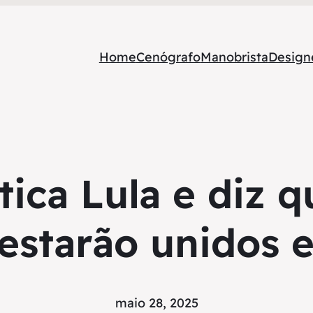
Home
Cenógrafo
Manobrista
Designe
itica Lula e diz 
 estarão unidos
maio 28, 2025