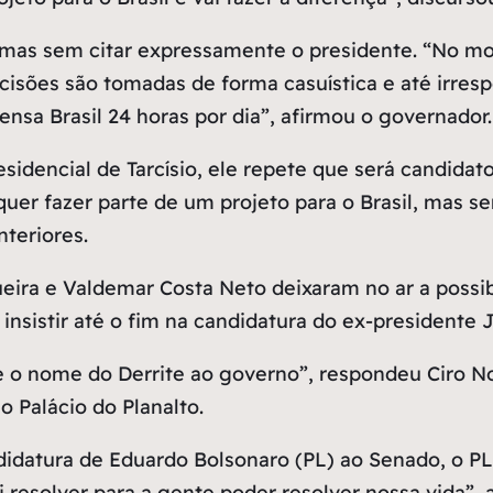
a, mas sem citar expressamente o presidente. “No 
ecisões são tomadas de forma casuística e até irre
ensa Brasil 24 horas por dia”, afirmou o governador.
sidencial de Tarcísio, ele repete que será candidat
quer fazer parte de um projeto para o Brasil, mas s
nteriores.
eira e Valdemar Costa Neto deixaram no ar a possibi
nsistir até o fim na candidatura do ex-presidente J
 o nome do Derrite ao governo”, respondeu Ciro N
o Palácio do Planalto.
idatura de Eduardo Bolsonaro (PL) ao Senado, o PL 
i resolver para a gente poder resolver nossa vida”, 