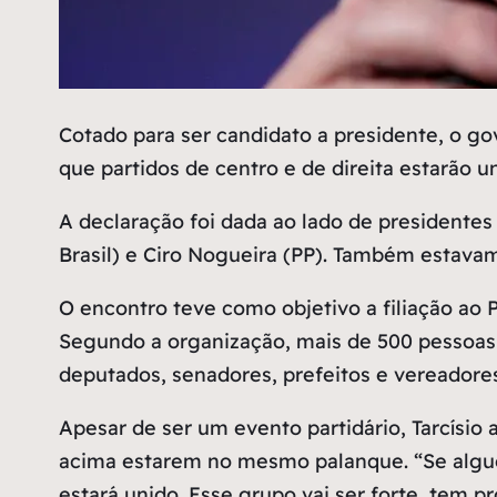
C
otado para ser candidato a presidente, o gov
que partidos de centro e de direita estarão u
A declaração foi dada ao lado de presidente
Brasil) e Ciro Nogueira (PP). Também estava
O encontro teve como objetivo a filiação ao 
Segundo a organização, mais de 500 pessoas 
deputados, senadores, prefeitos e vereadores
Apesar de ser um evento partidário, Tarcísio
acima estarem no mesmo palanque. “Se algué
estará unido. Esse grupo vai ser forte, tem pr