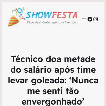
Faceb
Inst
Técnico doa metade
do salário após time
levar goleada: ‘Nunca
me senti tão
envergonhado’