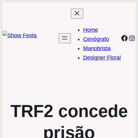
Home
Face
In
Cenógrafo
Manobrista
Designer Floral
TRF2 concede
prisão