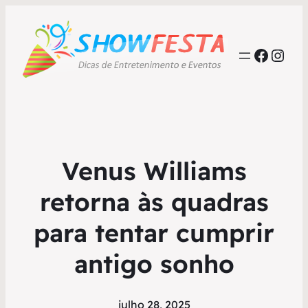
Faceb
Inst
Venus Williams
retorna às quadras
para tentar cumprir
antigo sonho
julho 28, 2025