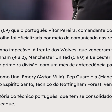
(09) que o português Vítor Pereira, comandante do
lha foi oficializada por meio de comunicado nas red
ho impecável à frente dos Wolves, que venceram t
ham (4 a 2), Manchester United (1 a 0) e Leicester C
primeira divisão, com um mês de antecedência pa
como Unai Emery (Aston Villa), Pep Guardiola (Manc
o Espírito Santo, técnico do Nottingham Forest, ve
jetória do técnico português, que tem se consolid
League.