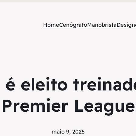
Home
Cenógrafo
Manobrista
Designe
a é eleito treina
Premier League
maio 9, 2025