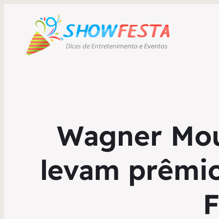
Wagner Mou
levam prêmio
F