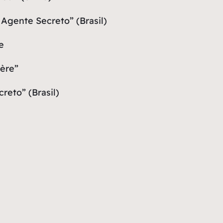
Agente Secreto” (Brasil)
e
ière”
eto” (Brasil)