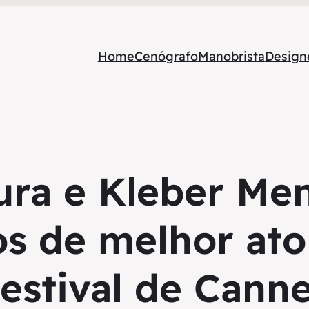
Home
Cenógrafo
Manobrista
Designe
ra e Kleber Men
s de melhor ator
estival de Cann